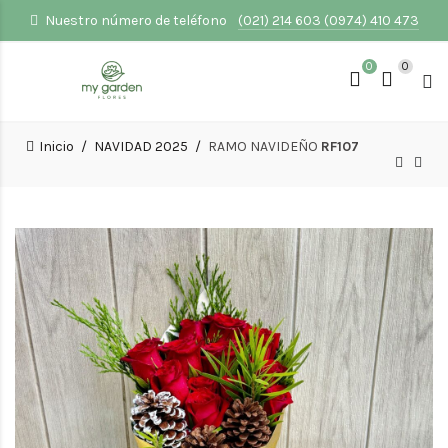
Nuestro número de teléfono
(021) 214 603 (0974) 410 473
0
0
Inicio
NAVIDAD 2025
RAMO NAVIDEÑO
RF107