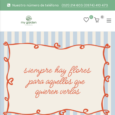
Nuestro número de teléfono
(021) 214 603 (0974) 410 473
0
0